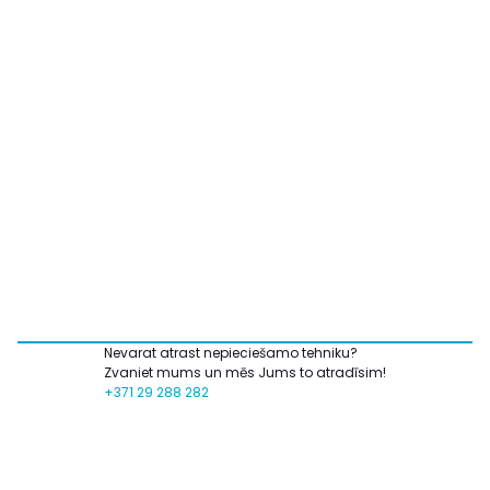
Nevarat atrast nepieciešamo tehniku?
Zvaniet mums un mēs Jums to atradīsim!
+371 29 288 282