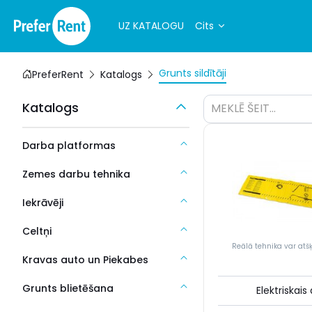
UZ KATALOGU
Cits
Grunts sildītāji
PreferRent
Katalogs
Katalogs
MEKLĒ ŠEIT...
Darba platformas
Zemes darbu tehnika
Iekrāvēji
Celtņi
Reālā tehnika var atšķ
Kravas auto un Piekabes
Grunts blietēšana
Elektriskai