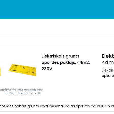
Elek
Elektriskais grunts
<4m2
apsildes paklājs, <4m2,
230V
Elektri
apkures
Reālā tehnika var atšķirties
irties no tās, kura redzama bildē
no tās, kura redzama bildē
s apsildes paklājs grunts atkausēšanai, kā arī apkures cauruļu un ci