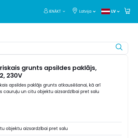
IENĀKT
Latvija
LV
triskais grunts apsildes paklājs,
, 230V
skais apsildes paklājs grunts atkausēšanai, kā arī
 cauruļu un citu objektu aizsardzībai pret salu
tu objektu aizsardzībai pret salu