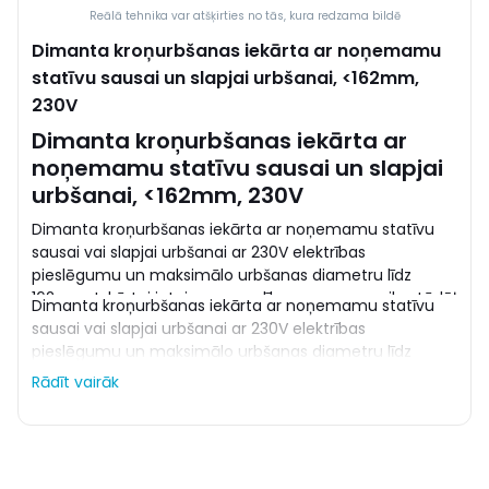
Reālā tehnika var atšķirties no tās, kura redzama bildē
Dimanta kroņurbšanas iekārta ar noņemamu
statīvu sausai un slapjai urbšanai, <162mm,
230V
Dimanta kroņurbšanas iekārta ar
noņemamu statīvu sausai un slapjai
urbšanai, <162mm, 230V
Dimanta kroņurbšanas iekārta ar noņemamu statīvu
sausai vai slapjai urbšanai ar 230V elektrības
pieslēgumu un maksimālo urbšanas diametru līdz
162mm. Iekārtai ir teicama vadība un ergonomika, tādēļ
Dimanta kroņurbšanas iekārta ar noņemamu statīvu
var tikt izmantota manuālajai urbšanai ar kroņurbi līdz
sausai vai slapjai urbšanai ar 230V elektrības
82 mm diametrā, vai statīvā ar kroņurbi līdz 162mm
pieslēgumu un maksimālo urbšanas diametru līdz
diametrā. Piemērota ventilācijas atveru, santehnikas
162mm. Iekārtai ir teicama vadība un ergonomika, tādēļ
Rādīt vairāk
cauruļu, elektrības rozešu un kabeļu šahtu ierīkošanas
var tikt izmantota manuālajai urbšanai ar kroņurbi līdz
darbiem. Lai samazinātu dimanta segmentu nodilumu
82 mm diametrā, vai statīvā ar kroņurbi līdz 162mm
un veiktu kvalitatīvāku urbumu ieteicams lietot
diametrā. Piemērota ventilācijas atveru, santehnikas
komplektā ar ūdens pumpi. Iespējama gan taisna, gan
cauruļu, elektrības rozešu un kabeļu šahtu ierīkošanas
leņķa kroņurbšana
darbiem. Lai samazinātu dimanta segmentu nodilumu