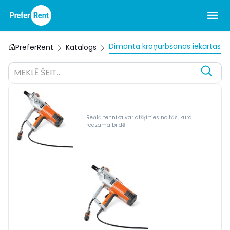
Dimanta kroņurbšanas iekārtas
PreferRent
Katalogs
MEKLĒ ŠEIT...
Reālā tehnika var atšķirties no tās, kura
redzama bildē