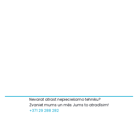
Nevarat atrast nepieciešamo tehniku?
Zvaniet mums un mēs Jums to atradīsim!
+371 29 288 282