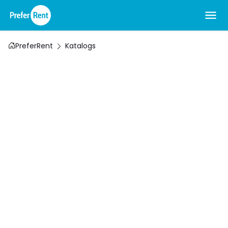
PreferRent
Katalogs