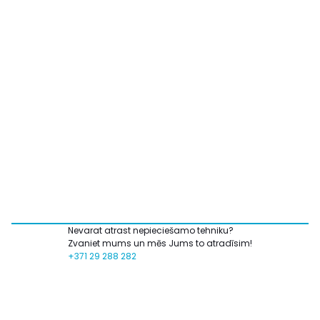
Nevarat atrast nepieciešamo tehniku?
Zvaniet mums un mēs Jums to atradīsim!
+371 29 288 282