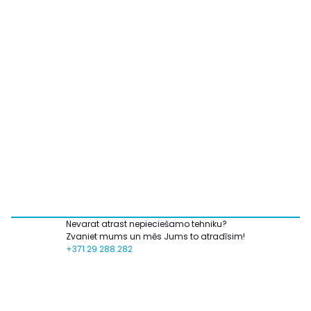
Nevarat atrast nepieciešamo tehniku?
Zvaniet mums un mēs Jums to atradīsim!
+371 29 288 282