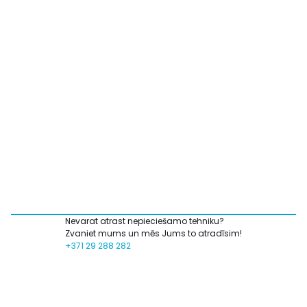
Nevarat atrast nepieciešamo tehniku?
Zvaniet mums un mēs Jums to atradīsim!
+371 29 288 282