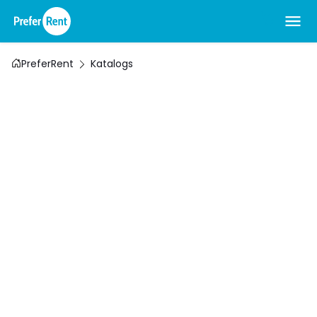
PreferRent
Katalogs