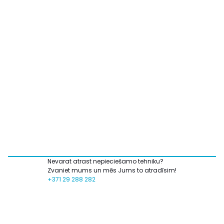
Nevarat atrast nepieciešamo tehniku?
Zvaniet mums un mēs Jums to atradīsim!
+371 29 288 282