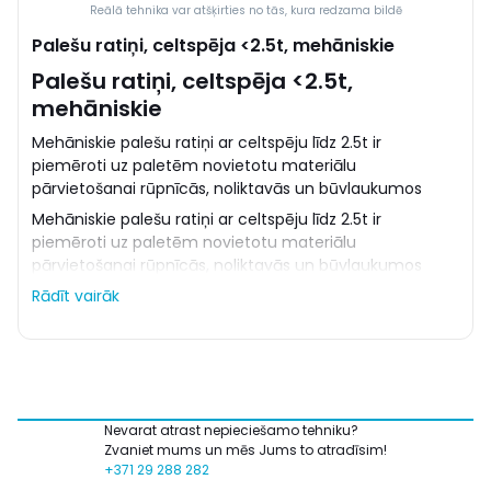
Reālā tehnika var atšķirties no tās, kura redzama bildē
Palešu ratiņi, celtspēja <2.5t, mehāniskie
Palešu ratiņi, celtspēja <2.5t,
mehāniskie
Mehāniskie palešu ratiņi ar celtspēju līdz 2.5t ir
piemēroti uz paletēm novietotu materiālu
pārvietošanai rūpnīcās, noliktavās un būvlaukumos
Mehāniskie palešu ratiņi ar celtspēju līdz 2.5t ir
piemēroti uz paletēm novietotu materiālu
pārvietošanai rūpnīcās, noliktavās un būvlaukumos
Rādīt vairāk
Nevarat atrast nepieciešamo tehniku?
Zvaniet mums un mēs Jums to atradīsim!
+371 29 288 282