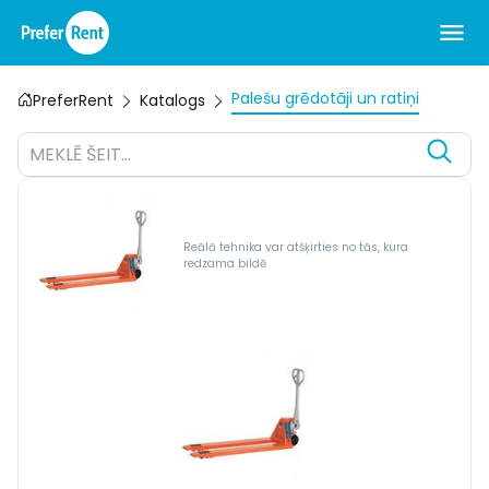
Palešu grēdotāji un ratiņi
PreferRent
Katalogs
MEKLĒ ŠEIT...
Reālā tehnika var atšķirties no tās, kura
redzama bildē