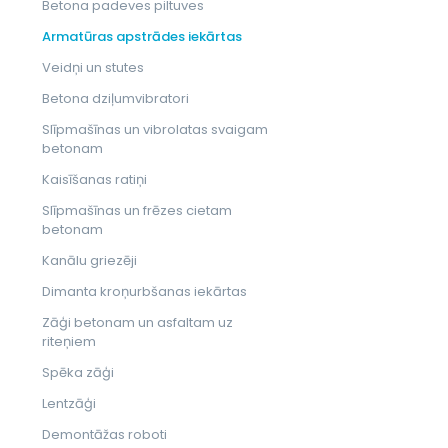
Betona padeves piltuves
Armatūras apstrādes iekārtas
Veidņi un stutes
Betona dziļumvibratori
Slīpmašīnas un vibrolatas svaigam
betonam
Kaisīšanas ratiņi
Slīpmašīnas un frēzes cietam
betonam
Kanālu griezēji
Dimanta kroņurbšanas iekārtas
Zāģi betonam un asfaltam uz
riteņiem
Spēka zāģi
Lentzāģi
Demontāžas roboti