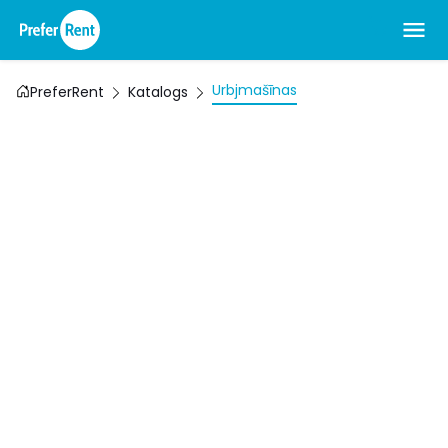
Urbjmašīnas
PreferRent
Katalogs