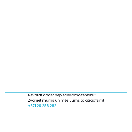
Nevarat atrast nepieciešamo tehniku?
Zvaniet mums un mēs Jums to atradīsim!
+371 29 288 282