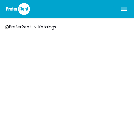
PreferRent
Katalogs