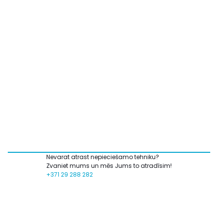
Nevarat atrast nepieciešamo tehniku?
Zvaniet mums un mēs Jums to atradīsim!
+371 29 288 282