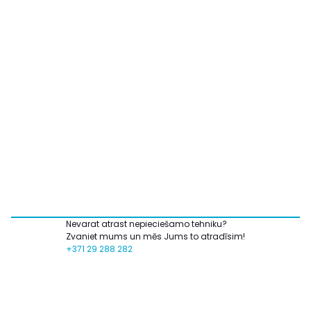
Nevarat atrast nepieciešamo tehniku?
Zvaniet mums un mēs Jums to atradīsim!
+371 29 288 282