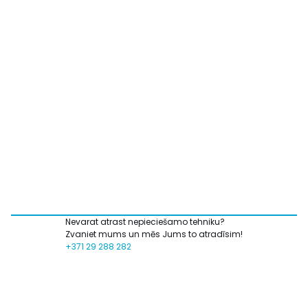
Nevarat atrast nepieciešamo tehniku?
Zvaniet mums un mēs Jums to atradīsim!
+371 29 288 282