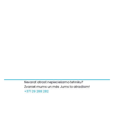
Nevarat atrast nepieciešamo tehniku?
Zvaniet mums un mēs Jums to atradīsim!
+371 29 288 282