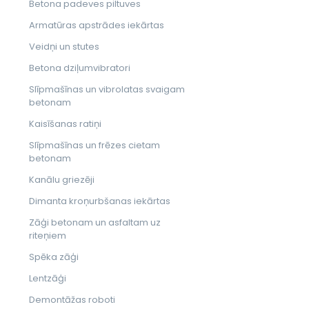
Betona padeves piltuves
Armatūras apstrādes iekārtas
Veidņi un stutes
Betona dziļumvibratori
Slīpmašīnas un vibrolatas svaigam
betonam
Kaisīšanas ratiņi
Slīpmašīnas un frēzes cietam
betonam
Kanālu griezēji
Dimanta kroņurbšanas iekārtas
Zāģi betonam un asfaltam uz
riteņiem
Spēka zāģi
Lentzāģi
Demontāžas roboti