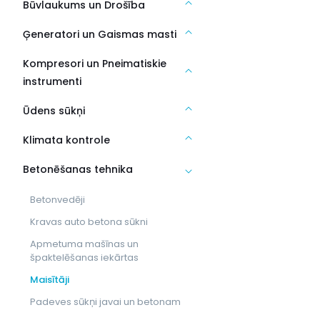
Būvlaukums un Drošība
Ģeneratori un Gaismas masti
Kompresori un Pneimatiskie
instrumenti
Ūdens sūkņi
Klimata kontrole
Betonēšanas tehnika
Betonvedēji
Kravas auto betona sūkni
Apmetuma mašīnas un
špaktelēšanas iekārtas
Maisītāji
Padeves sūkņi javai un betonam