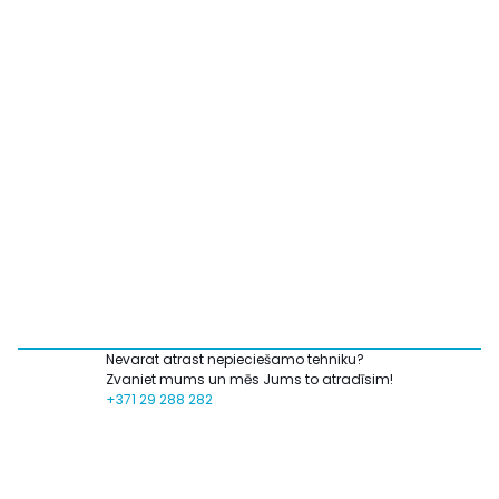
Nevarat atrast nepieciešamo tehniku?
Zvaniet mums un mēs Jums to atradīsim!
+371 29 288 282