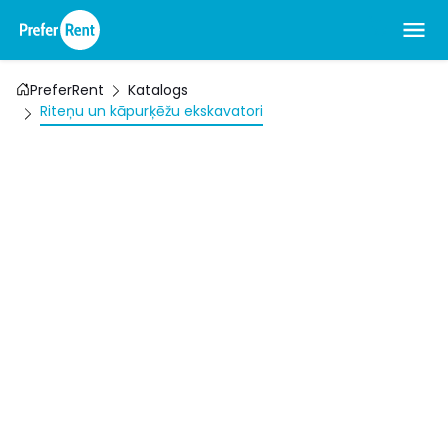
PreferRent
Katalogs
Riteņu un kāpurķēžu ekskavatori