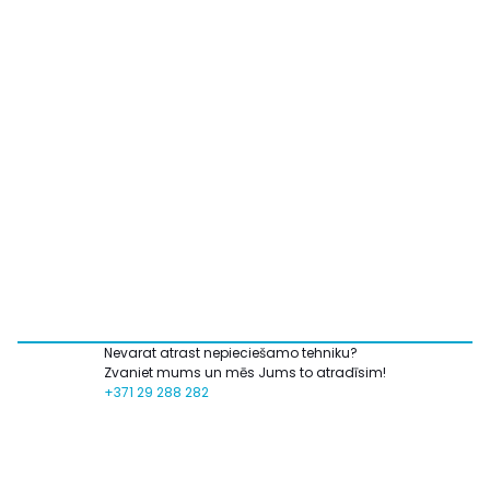
Nevarat atrast nepieciešamo tehniku?
Zvaniet mums un mēs Jums to atradīsim!
+371 29 288 282