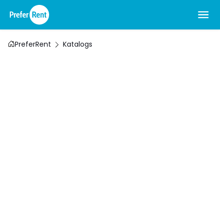
PreferRent
Katalogs