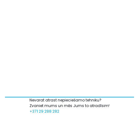
Nevarat atrast nepieciešamo tehniku?
Zvaniet mums un mēs Jums to atradīsim!
+371 29 288 282