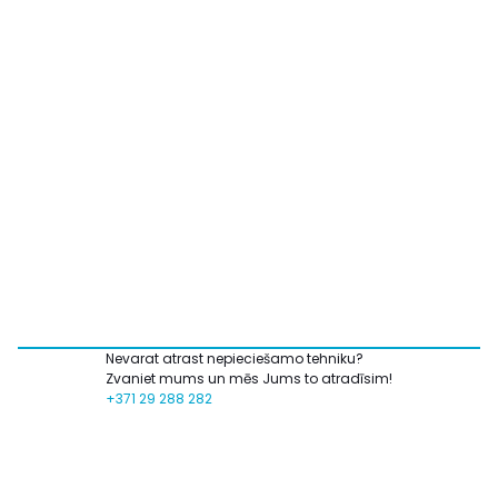
Nevarat atrast nepieciešamo tehniku?
Zvaniet mums un mēs Jums to atradīsim!
+371 29 288 282