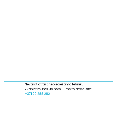
Nevarat atrast nepieciešamo tehniku?
Zvaniet mums un mēs Jums to atradīsim!
+371 29 288 282