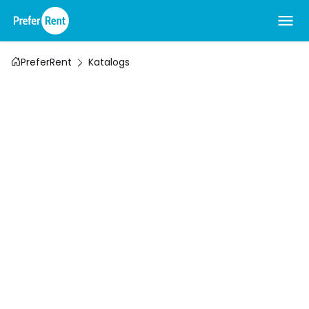
PreferRent
Katalogs