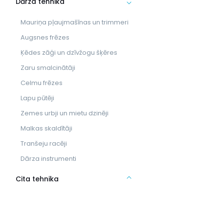
Dārza tehnika
Mauriņa pļaujmašīnas un trimmeri
Augsnes frēzes
Ķēdes zāģi un dzīvžogu šķēres
Zaru smalcinātāji
Celmu frēzes
Lapu pūtēji
Zemes urbji un mietu dzinēji
Malkas skaldītāji
Tranšeju racēji
Dārza instrumenti
Cita tehnika