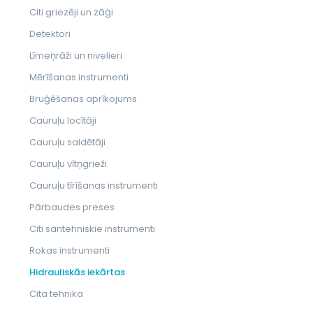
Citi griezēji un zāģi
Detektori
Līmeņrāži un nivelieri
Mērīšanas instrumenti
Bruģēšanas aprīkojums
Cauruļu locītāji
Cauruļu saldētāji
Cauruļu vītņgrieži
Cauruļu tīrīšanas instrumenti
Pārbaudes preses
Citi santehniskie instrumenti
Rokas instrumenti
Hidrauliskās iekārtas
Cita tehnika