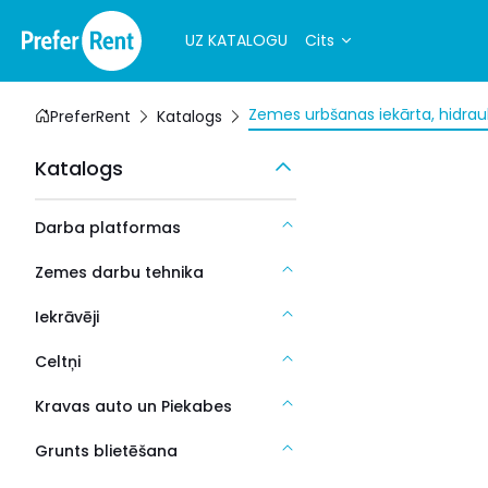
UZ KATALOGU
Cits
Zemes urbšanas iekārta, hidraul
PreferRent
Katalogs
Katalogs
Darba platformas
Zemes darbu tehnika
Iekrāvēji
Celtņi
Kravas auto un Piekabes
Grunts blietēšana