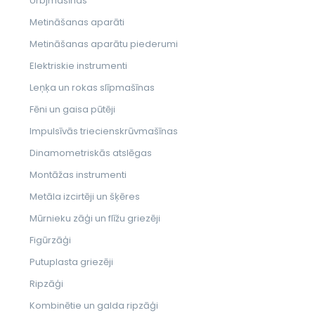
Urbjmašīnas
Metināšanas aparāti
Metināšanas aparātu piederumi
Elektriskie instrumenti
Leņķa un rokas slīpmašīnas
Fēni un gaisa pūtēji
Impulsīvās triecienskrūvmašīnas
Dinamometriskās atslēgas
Montāžas instrumenti
Metāla izcirtēji un šķēres
Mūrnieku zāģi un flīžu griezēji
Figūrzāģi
Putuplasta griezēji
Ripzāģi
Kombinētie un galda ripzāģi