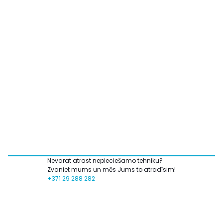
Nevarat atrast nepieciešamo tehniku?
Zvaniet mums un mēs Jums to atradīsim!
+371 29 288 282