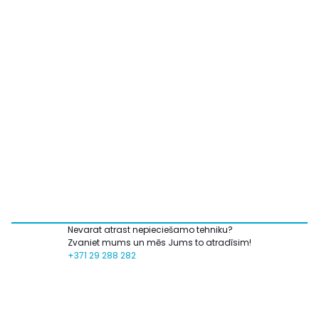
Nevarat atrast nepieciešamo tehniku?
Zvaniet mums un mēs Jums to atradīsim!
+371 29 288 282