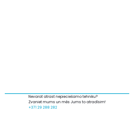
Nevarat atrast nepieciešamo tehniku?
Zvaniet mums un mēs Jums to atradīsim!
+371 29 288 282