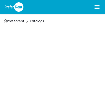
PreferRent
Katalogs