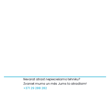
Nevarat atrast nepieciešamo tehniku?
Zvaniet mums un mēs Jums to atradīsim!
+371 29 288 282