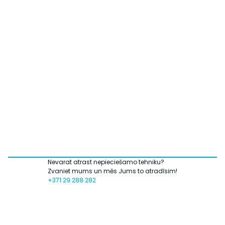
Nevarat atrast nepieciešamo tehniku?
Zvaniet mums un mēs Jums to atradīsim!
+371 29 288 282