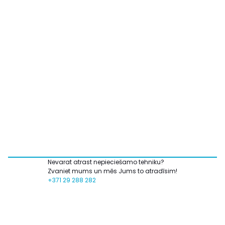
Nevarat atrast nepieciešamo tehniku?
Zvaniet mums un mēs Jums to atradīsim!
+371 29 288 282