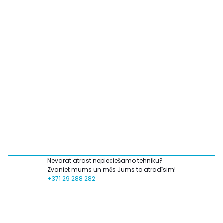
Nevarat atrast nepieciešamo tehniku?
Zvaniet mums un mēs Jums to atradīsim!
+371 29 288 282