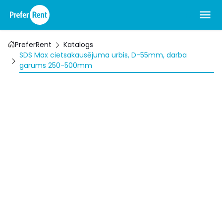
PreferRent
Katalogs
SDS Max cietsakausējuma urbis, D-55mm, darba
garums 250-500mm