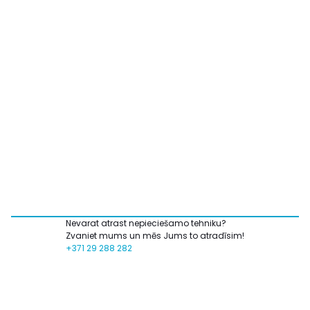
Nevarat atrast nepieciešamo tehniku?
Zvaniet mums un mēs Jums to atradīsim!
+371 29 288 282