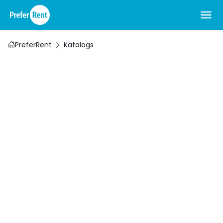
PreferRent
Katalogs