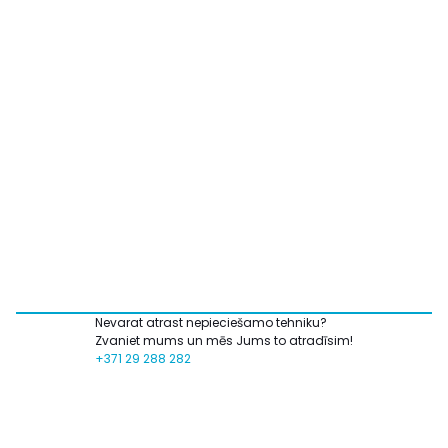
Nevarat atrast nepieciešamo tehniku?
Zvaniet mums un mēs Jums to atradīsim!
+371 29 288 282