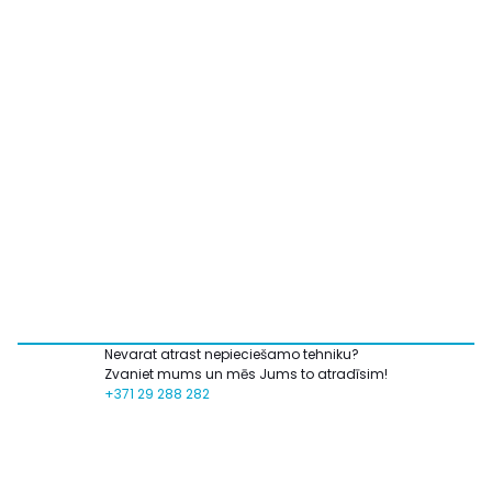
Nevarat atrast nepieciešamo tehniku?
Zvaniet mums un mēs Jums to atradīsim!
+371 29 288 282