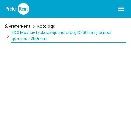
PreferRent
Katalogs
SDS Max cietsakausējuma urbis, D-30mm, darba
garums <250mm