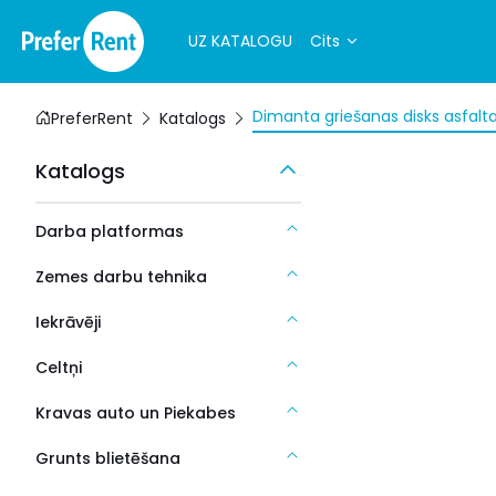
UZ KATALOGU
Cits
Dimanta griešanas disks asfa
PreferRent
Katalogs
Katalogs
Darba platformas
Zemes darbu tehnika
Iekrāvēji
Celtņi
Kravas auto un Piekabes
Grunts blietēšana