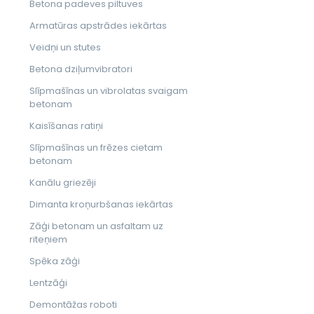
Betona padeves piltuves
Armatūras apstrādes iekārtas
Veidņi un stutes
Betona dziļumvibratori
Slīpmašīnas un vibrolatas svaigam
betonam
Kaisīšanas ratiņi
Slīpmašīnas un frēzes cietam
betonam
Kanālu griezēji
Dimanta kroņurbšanas iekārtas
Zāģi betonam un asfaltam uz
riteņiem
Spēka zāģi
Lentzāģi
Demontāžas roboti