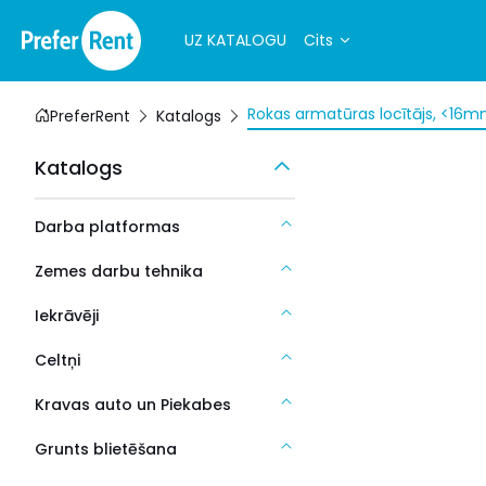
UZ KATALOGU
Cits
Rokas armatūras locītājs, <16m
PreferRent
Katalogs
Katalogs
Darba platformas
Zemes darbu tehnika
Iekrāvēji
Celtņi
Kravas auto un Piekabes
Grunts blietēšana