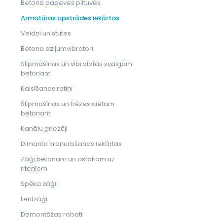
Betona padeves piltuves
Armatūras apstrādes iekārtas
Veidņi un stutes
Betona dziļumvibratori
Slīpmašīnas un vibrolatas svaigam
betonam
Kaisīšanas ratiņi
Slīpmašīnas un frēzes cietam
betonam
Kanālu griezēji
Dimanta kroņurbšanas iekārtas
Zāģi betonam un asfaltam uz
riteņiem
Spēka zāģi
Lentzāģi
Demontāžas roboti