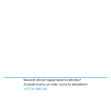
Nevarat atrast nepieciešamo tehniku?
Zvaniet mums un mēs Jums to atradīsim!
+371 29 288 282