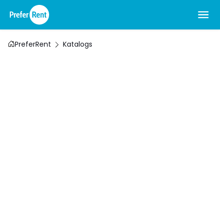
PreferRent
Katalogs