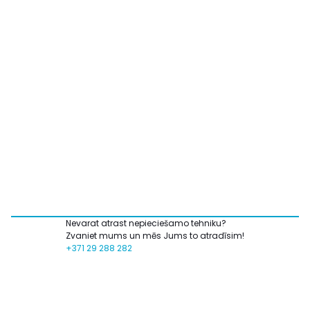
Nevarat atrast nepieciešamo tehniku?
Zvaniet mums un mēs Jums to atradīsim!
+371 29 288 282