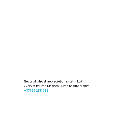
Nevarat atrast nepieciešamo tehniku?
Zvaniet mums un mēs Jums to atradīsim!
+371 29 288 282