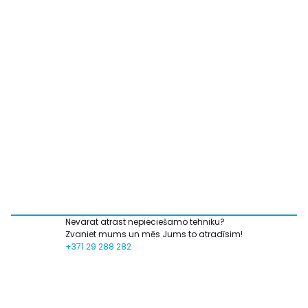
Nevarat atrast nepieciešamo tehniku?
Zvaniet mums un mēs Jums to atradīsim!
+371 29 288 282