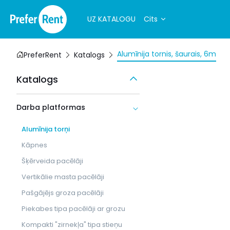
UZ KATALOGU
Cits
Alumīnija tornis, šaurais, 6m
PreferRent
Katalogs
Katalogs
Darba platformas
Alumīnija torņi
Kāpnes
Šķērveida pacēlāji
Vertikālie masta pacēlāji
Pašgājējs groza pacēlāji
Piekabes tipa pacēlāji ar grozu
Kompakti "zirnekļa" tipa stieņu