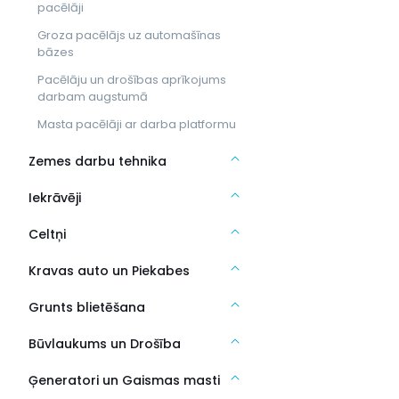
pacēlāji
Groza pacēlājs uz automašīnas
bāzes
Pacēlāju un drošības aprīkojums
darbam augstumā
Masta pacēlāji ar darba platformu
Zemes darbu tehnika
Iekrāvēji
Celtņi
Kravas auto un Piekabes
Grunts blietēšana
Būvlaukums un Drošība
Ģeneratori un Gaismas masti