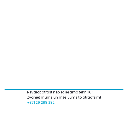
Nevarat atrast nepieciešamo tehniku?
Zvaniet mums un mēs Jums to atradīsim!
+371 29 288 282