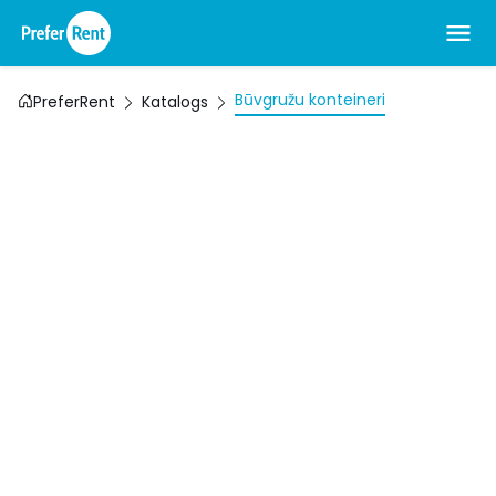
Būvgružu konteineri
PreferRent
Katalogs