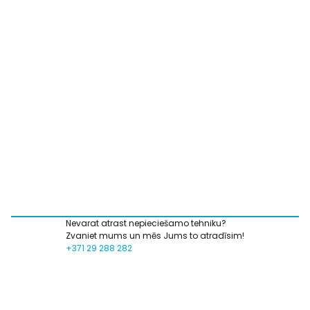
Nevarat atrast nepieciešamo tehniku?
Zvaniet mums un mēs Jums to atradīsim!
+371 29 288 282