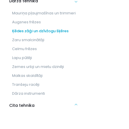
Dārza tehnika
Mauriņa pļaujmašīnas un trimmeri
Augsnes frēzes
Ķēdes zāģi un dzīvžogu šķēres
Zaru smalcinātāji
Celmu frēzes
Lapu pūtēji
Zemes urbji un mietu dzinēji
Malkas skaldītāji
Tranšeju racēji
Dārza instrumenti
Cita tehnika