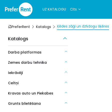
UZ KATALOGU
Cits
Ķēdes zāģi un dzīvžogu šķēres
PreferRent
Katalogs
Katalogs
Darba platformas
Zemes darbu tehnika
Iekrāvēji
Celtņi
Kravas auto un Piekabes
Grunts blietēšana