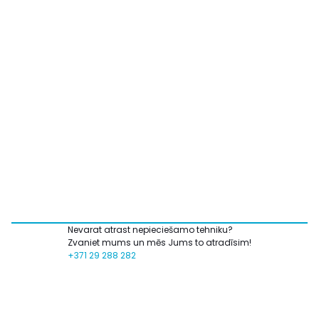
Nevarat atrast nepieciešamo tehniku?
Zvaniet mums un mēs Jums to atradīsim!
+371 29 288 282