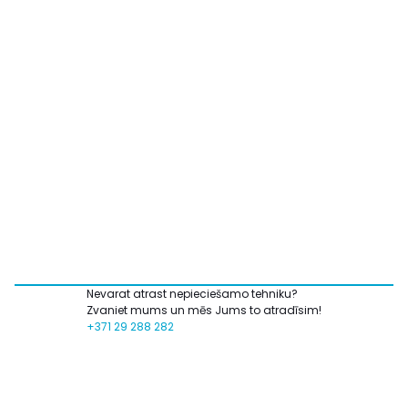
Nevarat atrast nepieciešamo tehniku?
Zvaniet mums un mēs Jums to atradīsim!
+371 29 288 282