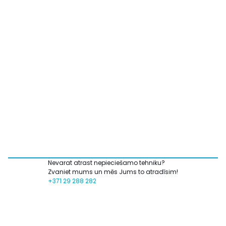
Nevarat atrast nepieciešamo tehniku?
Zvaniet mums un mēs Jums to atradīsim!
+371 29 288 282