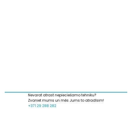
Nevarat atrast nepieciešamo tehniku?
Zvaniet mums un mēs Jums to atradīsim!
+371 29 288 282