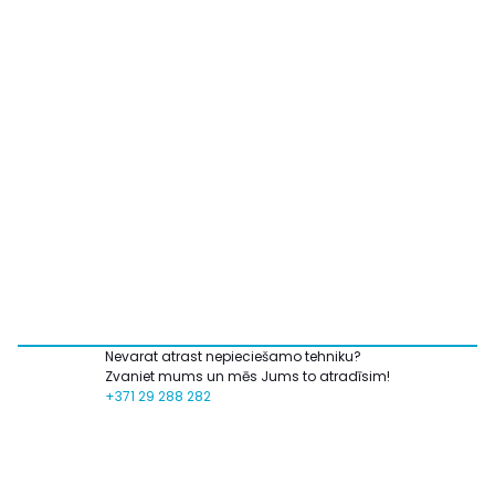
Nevarat atrast nepieciešamo tehniku?
Zvaniet mums un mēs Jums to atradīsim!
+371 29 288 282