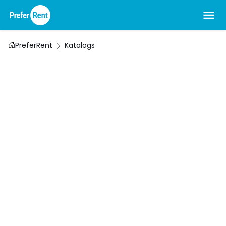
PreferRent
Katalogs