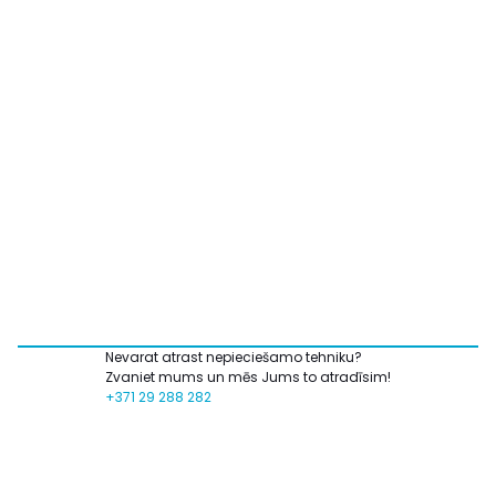
Nevarat atrast nepieciešamo tehniku?
Zvaniet mums un mēs Jums to atradīsim!
+371 29 288 282