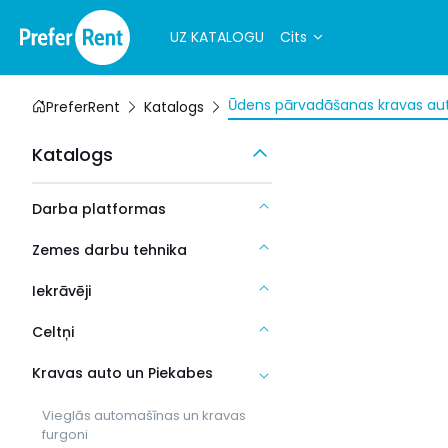
UZ KATALOGU
Cits
Ūdens pārvadāšanas kravas a
PreferRent
Katalogs
Katalogs
Darba platformas
Zemes darbu tehnika
Iekrāvēji
Celtņi
Kravas auto un Piekabes
Vieglās automašīnas un kravas
furgoni